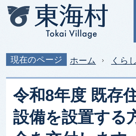
現在のページ
ホーム
くら
令和8年度 既存
設備を設置する