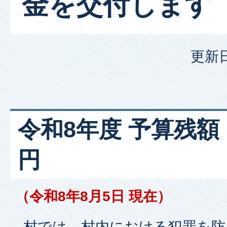
金を交付します
更新日
令和8年度 予算残額：1
円
（令和8年8月5日 現在）
村では、村内における犯罪を防