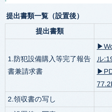
提出書類一覧（設置後）
提出書類
▶Wo
1.防犯設備購入等完了報告
ル:1
書兼請求書
▶P
77.2
2.領収書の写し