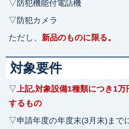
▽防犯機能付電話機
▽防犯カメラ
ただし、
新品のものに限る。
対象要件
▽
上記,対象設備1種類につき1
するもの
▽申請年度の年度末(3月末)ま