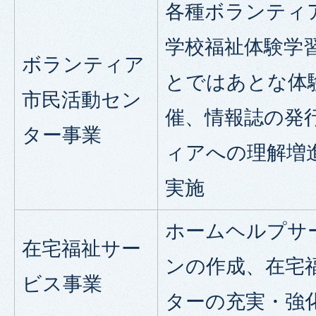
各種ボランティ
学校福祉体験学
ボランティア
とではあとな体
市民活動セン
催、情報誌の発
ター事業
ィアへの理解増
実施
ホームヘルプサ
在宅福祉サー
ンの作成、在宅
ビス事業
ターの充実・強