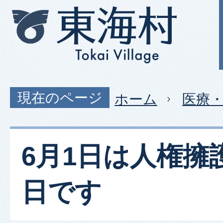
現在のページ
ホーム
医療
6月1日は人権擁
日です