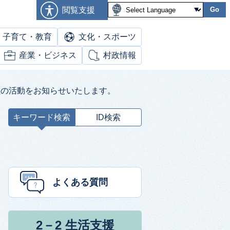
閲覧支援
Go
子育て・教育
文化・スポーツ
産業・ビジネス
村政情報
員の活動をお知らせいたします。
キーワード検索
ID検索
キ
ー
ワ
ー
ド
よくある質問
検
索
2－2 生活支援