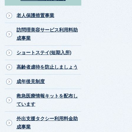
老人保護措置事業
訪問理美容サービス利用料助
成事業
ショートステイ(短期入所)
高齢者虐待を防止しましょう
成年後見制度
救急医療情報キットを配布し
ています
外出支援タクシー利用料金助
成事業