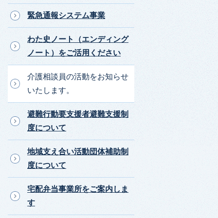
緊急通報システム事業
わた史ノート（エンディング
ノート）をご活用ください
介護相談員の活動をお知らせ
いたします。
避難行動要支援者避難支援制
度について
地域支え合い活動団体補助制
度について
宅配弁当事業所をご案内しま
す