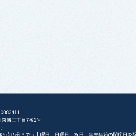
0083411
海村東海三丁目7番1号
表）
午後5時15分まで（土曜日、日曜日、祝日、年末年始の閉庁日を