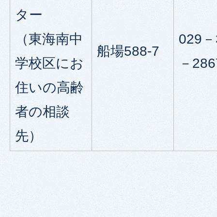
ター
（東海南中
029－
船場588-7
学校区にお
－286
住いの高齢
者の相談
先）