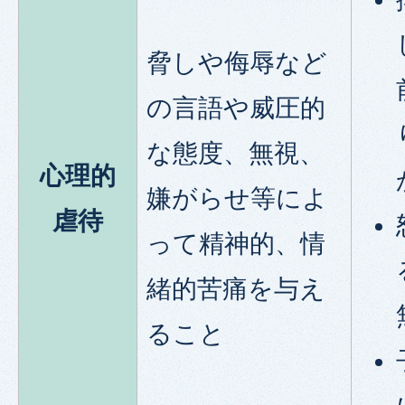
脅しや侮辱など
の言語や威圧的
な態度、無視、
心理的
嫌がらせ等によ
虐待
って精神的、情
緒的苦痛を与え
ること