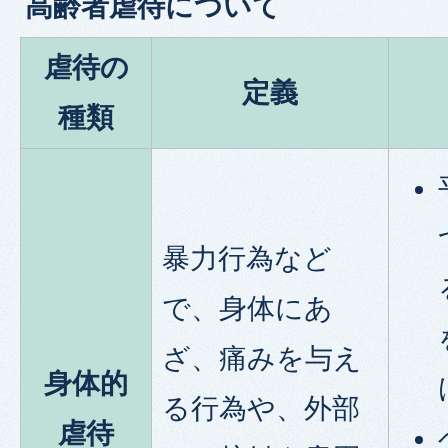
高齢者虐待について
虐待の
定義
種類
暴力行為など
で、身体にあ
ざ、痛みを与え
身体的
る行為や、外部
虐待