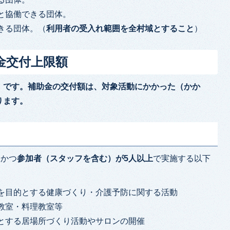
と協働できる団体。
きる団体。（
利用者の受入れ範囲を全村域とすること
）
金交付上限額
】です。補助金の交付額は、対象活動にかかった（かか
ります。
、かつ
参加者（スタッフを含む）が5人以上
で実施する以下
を目的とする健康づくり・介護予防に関する活動
教室・料理教室等
とする居場所づくり活動やサロンの開催