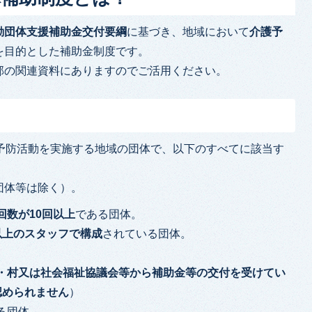
動団体支援補助金交付要綱
に基づき、地域において
介護予
を目的とした補助金制度です。
部の関連資料にありますのでご活用ください。
護予防活動を実施する地域の団体で、以下のすべてに該当す
団体等は除く）。
回数が10回以上
である団体。
以上のスタッフで構成
されている団体。
・村又は社会福祉協議会等から補助金等の交付を受けてい
認められません
）
る団体。