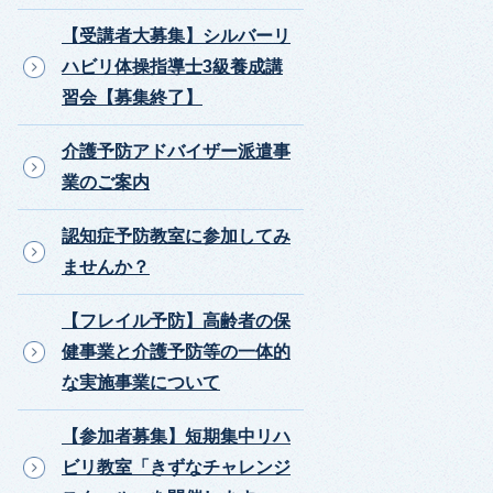
【受講者大募集】シルバーリ
ハビリ体操指導士3級養成講
習会【募集終了】
介護予防アドバイザー派遣事
業のご案内
認知症予防教室に参加してみ
ませんか？
【フレイル予防】高齢者の保
健事業と介護予防等の一体的
な実施事業について
【参加者募集】短期集中リハ
ビリ教室「きずなチャレンジ