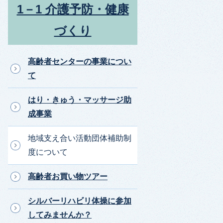
1－1 介護予防・健康
づくり
高齢者センターの事業につい
て
はり・きゅう・マッサージ助
成事業
地域支え合い活動団体補助制
度について
高齢者お買い物ツアー
シルバーリハビリ体操に参加
してみませんか？