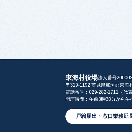
東海村役場
法人番号200002
〒319-1192 茨城県那珂郡東
電話番号：029-282-1711（代
開庁時間：午前8時30分から
戸籍届出・窓口業務延