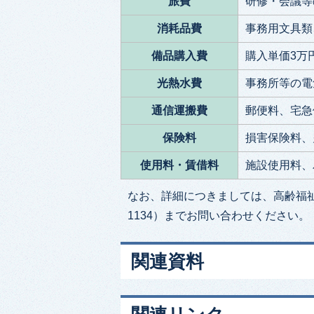
旅費
研修・会議等
消耗品費
事務用文具類
備品購入費
購入単価3万
光熱水費
事務所等の電
通信運搬費
郵便料、宅急
保険料
損害保険料、
使用料・賃借料
施設使用料、
なお、詳細につきましては、高齢福祉課高
1134）までお問い合わせください。
関連資料