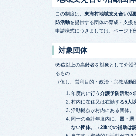
この制度は、
東海村地域支え合い活
防活動
を提供する団体の育成・支援
申請様式につきましては、ページ下
対象団体
65歳以上の高齢者を対象として介
るもの
（但し、営利目的・政治・宗教活動
年度内に行う
介護予防活動の
村内に在住又は在勤する
5人
活動拠点が村内にある団体。
同一の会計年度内に、
国・県
ない団体
。（
2重での補助は
自主的・継続的な活動ができ