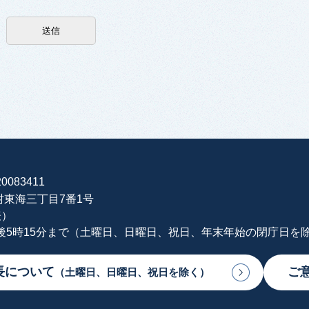
0083411
海村東海三丁目7番1号
表）
午後5時15分まで（土曜日、日曜日、祝日、年末年始の閉庁日を
長について
ご
（土曜日、日曜日、祝日を除く）