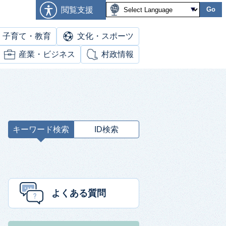
閲覧支援
Go
子育て・教育
文化・スポーツ
産業・ビジネス
村政情報
キーワード検索
ID検索
キ
ー
ワ
ー
ド
よくある質問
検
索