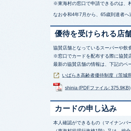
※東海村の窓口で申請できるのは、
なお令和4年7月から、65歳到達者
優待を受けられる店
協賛店舗となっているスーパーや飲
※窓口でカードを配布する際に協賛
最新の協賛店舗の情報は、下記のペ
いばらき高齢者優待制度（茨城
shinia (PDFファイル: 375.9KB)
カードの申し込み
本人確認ができるもの（マイナンバ
（東海村役場行政棟1階）又は、総