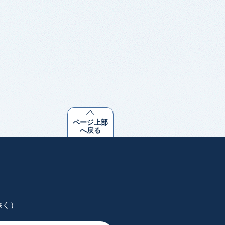
ページ上部
へ戻る
除く）