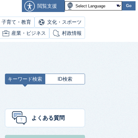
閲覧支援
Go
子育て・教育
文化・スポーツ
産業・ビジネス
村政情報
キーワード検索
ID検索
キ
ー
ワ
ー
ド
よくある質問
検
索