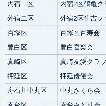
内宿二区
内宿2区鶴亀ク
外宿二区
外宿2区住吉ク
百塚区
百塚区百寿会
豊白区
豊白喜楽会
真崎区
真崎友愛クラ
押延区
押延優優会
舟石川中丸区
中丸さくら会
南台区
南台みどり会