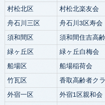
村松北区
村松北楽友会
舟石川三区
舟石川3区寿会
須和間区
須和間住吉高
緑ヶ丘区
緑ヶ丘白梅会
船場区
船場稲荷会
竹瓦区
香取高齢者ク
外宿一区
外宿1区親和会