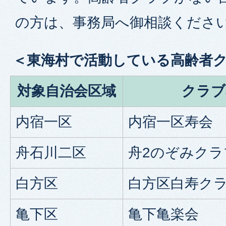
の方は、事務局へ御相談くださ
＜東海村で活動している高齢者
対象自治会区域
クラブ
内宿一区
内宿一区寿会
舟石川二区
舟2のぞみクラ
白方区
白方区白寿ク
亀下区
亀下亀楽会