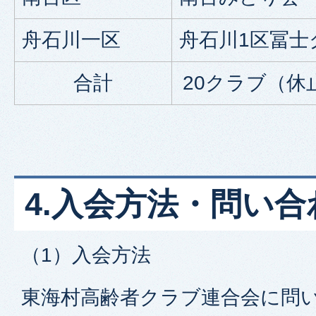
舟石川一区
舟石川1区冨士
合計
20
クラブ（休
4.入会方法・問い合
（1）入会方法
東海村高齢者クラブ連合会に問