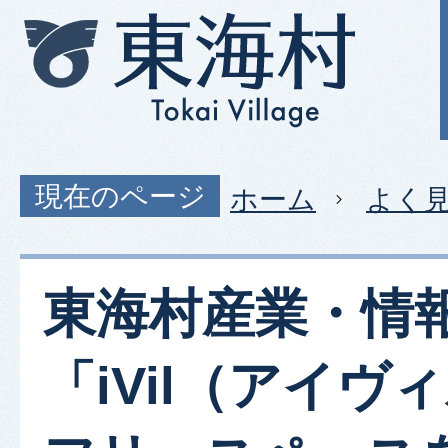
現在のページ
ホーム
よく
東海村産業・情
「iVil（アイヴ