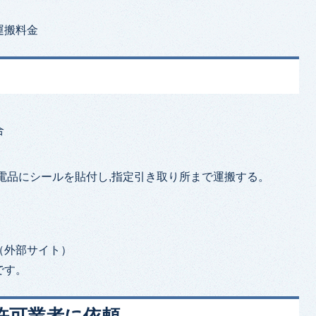
運搬料金
合
電品にシールを貼付し,指定引き取り所まで運搬する。
（外部サイト）
です。