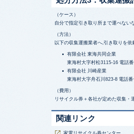
処分方法3．収集運搬
（ケース）
自分で指定引き取り所まで運べないな
（方法）
以下の収集運搬業者へ,引き取りを依
有限会社 東海共同企業
東海村大字村松3115-16 電話番号：
有限会社 川崎産業
東海村大字舟石川823-8 電話番号：
（費用）
リサイクル券＋各社が定めた収集・
関連リンク
家電リサイクル券センター