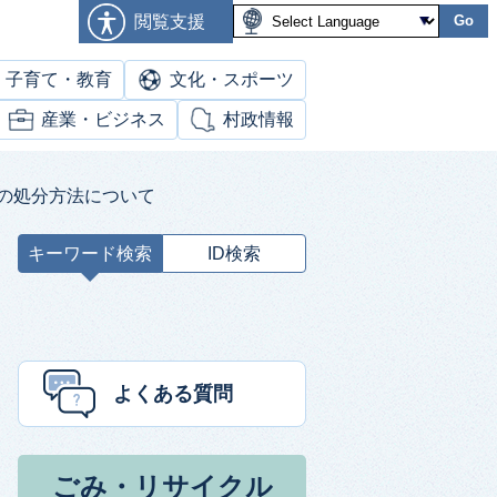
閲覧支援
Go
子育て・教育
文化・スポーツ
産業・ビジネス
村政情報
目の処分方法について
キーワード検索
ID検索
キ
ー
ワ
ー
ド
よくある質問
検
索
ごみ・リサイクル