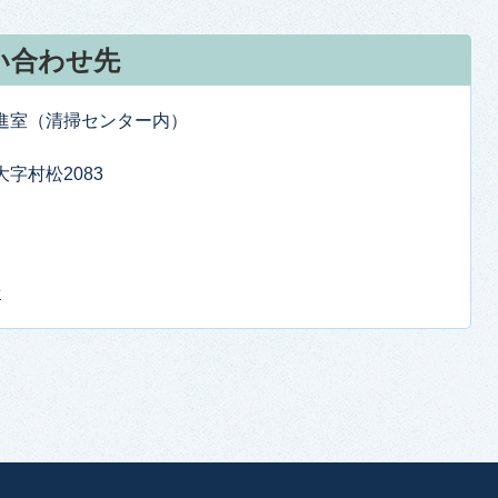
い合わせ先
推進室（清掃センター内）
大字村松2083
せ