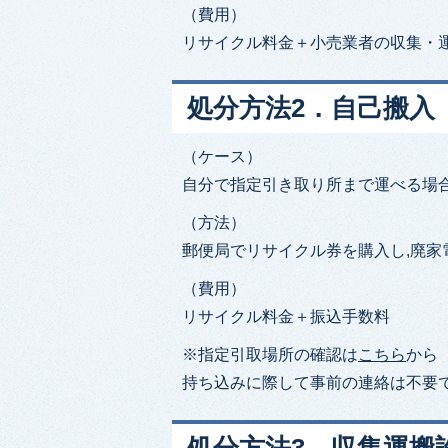
（費用）
リサイクル料金＋小売業者の収集・
処分方法2．自己搬入
（ケース）
自分で指定引き取り所まで運べる場
（方法）
郵便局でリサイクル券を購入し,廃家
（費用）
リサイクル料金＋振込手数料
※指定引取場所の確認は
こちら
から
持ち込みに際して事前の連絡は不要