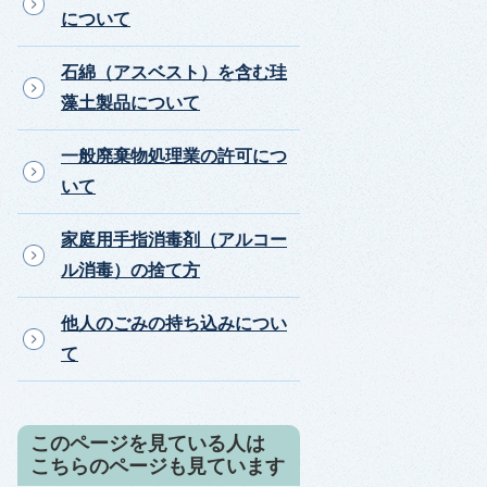
について
石綿（アスベスト）を含む珪
藻土製品について
一般廃棄物処理業の許可につ
いて
家庭用手指消毒剤（アルコー
ル消毒）の捨て方
他人のごみの持ち込みについ
て
このページを見ている人は
こちらのページも見ています