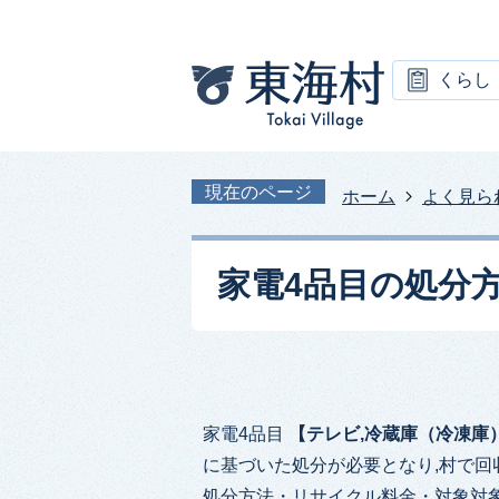
くらし
現在のページ
ホーム
よく見ら
家電4品目の処分
家電4品目
【テレビ,冷蔵庫（冷凍庫
に基づいた処分が必要となり,村で
処分方法・リサイクル料金・対象対