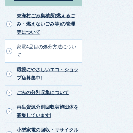
東海村ごみ集積所(燃えるご
み・燃えないごみ等)の管理
等について
家電4品目の処分方法につい
て
環境にやさしいエコ・ショッ
プ店募集中!
ごみの分別収集について
再生資源分別回収実施団体を
募集しています!
小型家電の回収・リサイクル