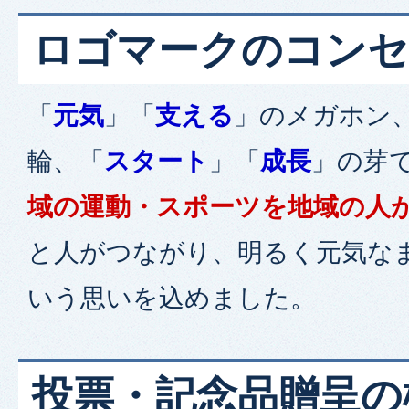
ロゴマークのコン
「
元気
」「
支える
」のメガホン
輪、「
スタート
」「
成長
」の芽
域の運動・スポーツを地域の人
と人がつながり、明るく元気な
いう思いを込めました。
投票・記念品贈呈の