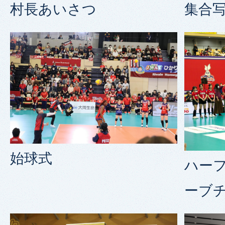
村長あいさつ
集合
始球式
ハー
ーブ