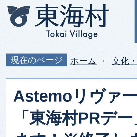
現在のページ
ホーム
文化
Astemoリヴァ
「東海村PRデー