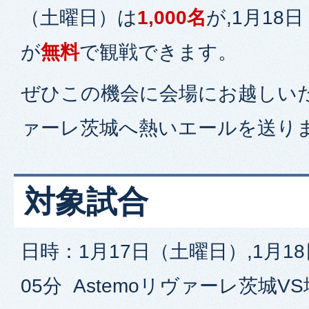
（土曜日）は
1,000名
が,1月18
が
無料
で観戦できます。
ぜひこの機会に会場にお越しいただ
ァーレ茨城へ熱いエールを送り
対象試合
日時：1月17日（土曜日）,1月1
05分 Astemoリヴァーレ茨城