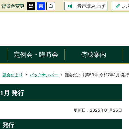
背景色変更
ふ
音声読み上げ
定例会・臨時会
傍聴案内
議会だより
バックナンバー
議会だより第59号 令和7年1月 発行
1月 発行
更新日：2025年01月25日
月 発行