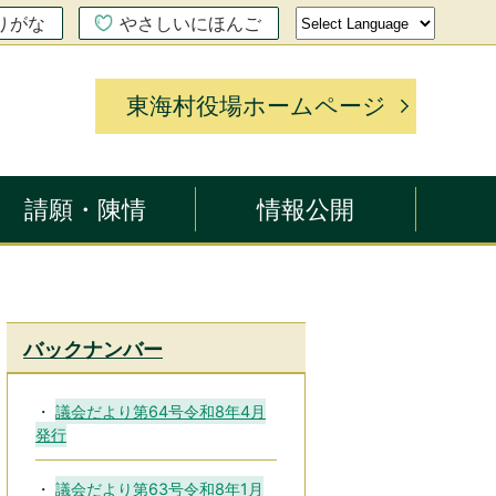
りがな
やさしいにほんご
東海村役場ホームページ
請願・陳情
情報公開
バックナンバー
議会だより第64号令和8年4月
発行
議会だより第63号令和8年1月