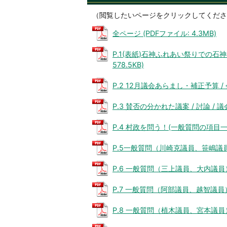
（閲覧したいページをクリックしてくださ
全ページ (PDFファイル: 4.3MB)
P.1(表紙)石神ふれあい祭りでの石
578.5KB)
P.2 12月議会あらまし・補正予算 / 
P.3 賛否の分かれた議案 / 討論 / 
P.4 村政を問う！(一般質問の項目一覧) 
P.5一般質問（川崎克議員、笹嶋議員） (
P.6 一般質問（三上議員、大内議員） (
P.7 一般質問（阿部議員、越智議員） (
P.8 一般質問（植木議員、宮本議員） (