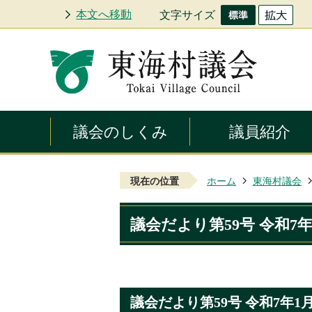
本文へ移動
文字サイズ
議会のしくみ
議員紹介
現在の位置
ホーム
東海村議会
議会だより第59号 令和7年
議会だより第59号 令和7年1