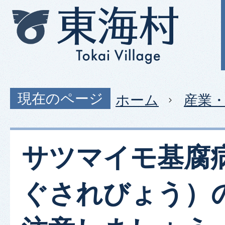
現在のページ
ホーム
産業
サツマイモ基腐
ぐされびょう）