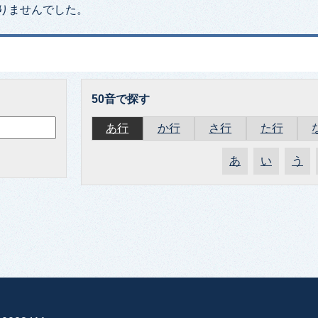
りませんでした。
50音で探す
あ行
か行
さ行
た行
あ
い
う