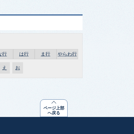
な行
は行
ま行
やらわ行
え
お
ページ上部
へ戻る