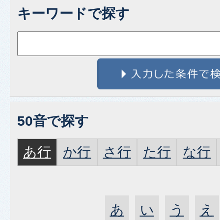
キーワードで探す
50音で探す
あ行
か行
さ行
た行
な行
あ
い
う
え