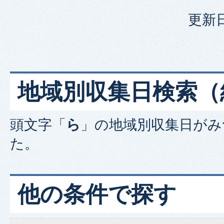
更新日
地域別収集日検索
（
頭文字「
ら
」の
地域別収集日
がみ
た。
他の条件で探す