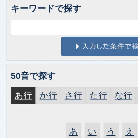
キーワードで探す
50音で探す
あ行
か行
さ行
た行
な行
あ
い
う
え