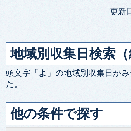
更新日
地域別収集日検索
（
頭文字「
よ
」の
地域別収集日
がみ
た。
他の条件で探す