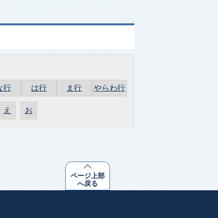
な行
は行
ま行
やらわ行
え
お
ページ上部
へ戻る