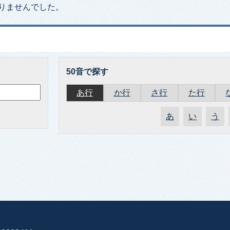
りませんでした。
50音で探す
あ行
か行
さ行
た行
あ
い
う