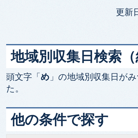
更新日
地域別収集日検索
（
頭文字「
め
」の
地域別収集日
がみ
た。
他の条件で探す