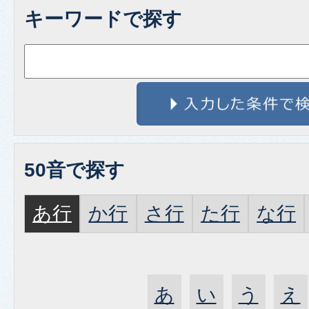
キーワードで探す
50音で探す
あ行
か行
さ行
た行
な行
あ
い
う
え