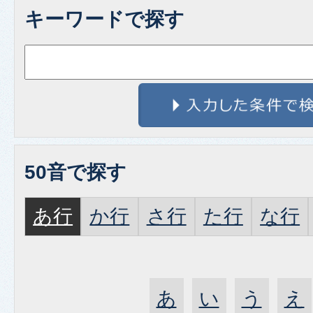
キーワードで探す
50音で探す
あ行
か行
さ行
た行
な行
あ
い
う
え