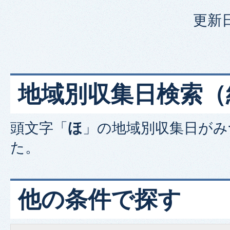
更新日
地域別収集日検索
（
頭文字「
ほ
」の
地域別収集日
がみ
た。
他の条件で探す