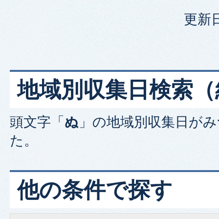
更新日
地域別収集日検索
（
頭文字「
ぬ
」の
地域別収集日
がみ
た。
他の条件で探す