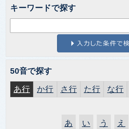
キーワードで探す
50音で探す
あ行
か行
さ行
た行
な行
あ
い
う
え