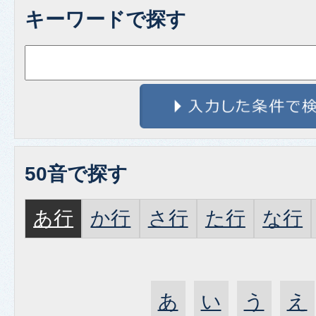
キーワードで探す
50音で探す
あ行
か行
さ行
た行
な行
あ
い
う
え