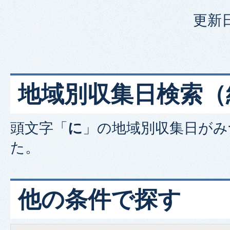
更新日
地域別収集日検索
（
頭文字「
に
」の
地域別収集日
がみ
た。
他の条件で探す