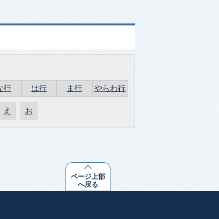
な行
は行
ま行
やらわ行
え
お
ページ上部
へ戻る