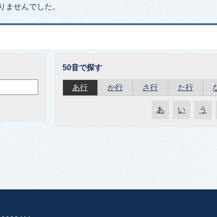
りませんでした。
50音で探す
あ行
か行
さ行
た行
あ
い
う