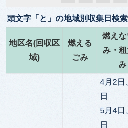
頭文字「
と
」の
地域別収集日検索
燃えな
地区名(回収区
燃える
み・粗
域)
ごみ
み
4月2日
日
5月4日
日