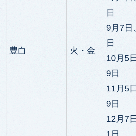
日
9月7日
日
豊白
火・金
10月5
9日
11月5
9日
12月7
1日