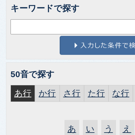
キーワードで探す
50音で探す
あ行
か行
さ行
た行
な行
あ
い
う
え