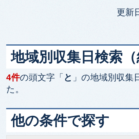
更新日
地域別収集日検索
（
4件
の頭文字「
と
」の
地域別収集
た。
他の条件で探す