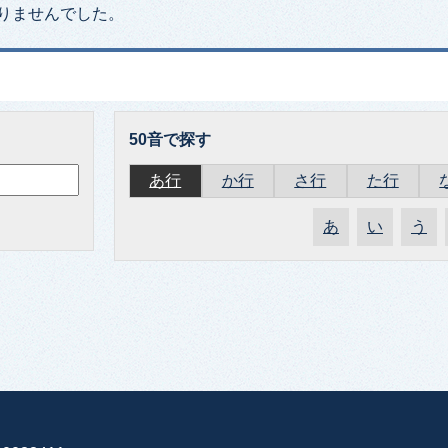
りませんでした。
50音で探す
あ行
か行
さ行
た行
あ
い
う