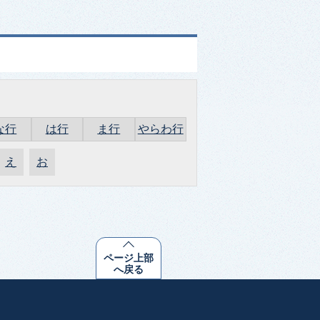
な行
は行
ま行
やらわ行
え
お
ページ上部
へ戻る