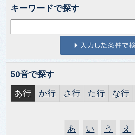
キーワードで探す
50音で探す
あ行
か行
さ行
た行
な行
あ
い
う
え