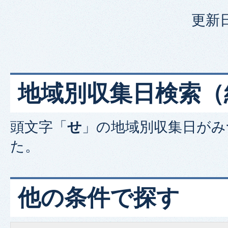
更新日
地域別収集日検索
（
頭文字「
せ
」の
地域別収集日
がみ
た。
他の条件で探す