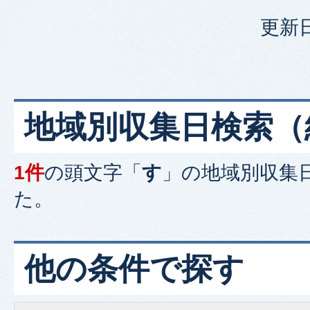
更新日
地域別収集日検索
（
1件
の頭文字「
す
」の
地域別収集
た。
他の条件で探す