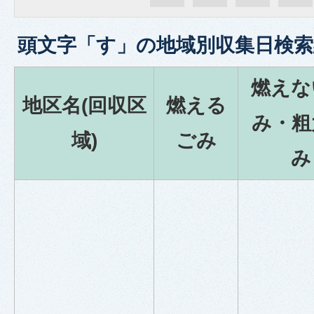
頭文字「
す
」の
地域別収集日検索
燃えな
地区名(回収区
燃える
み・粗
域)
ごみ
み