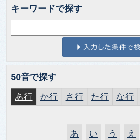
キーワードで探す
50音で探す
あ行
か行
さ行
た行
な行
あ
い
う
え