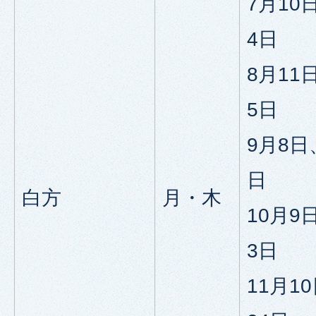
7月10
4日
8月11
5日
9月8日
日
白方
月・木
10月9
3日
11月1