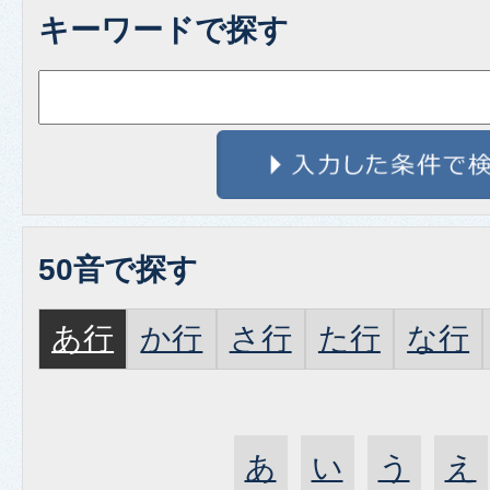
キーワードで探す
50音で探す
あ行
か行
さ行
た行
な行
あ
い
う
え