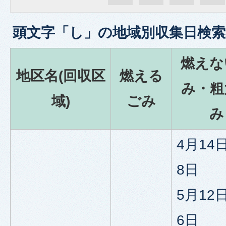
頭文字「
し
」の
地域別収集日検索
燃えな
地区名(回収区
燃える
み・粗
域)
ごみ
み
4月14
8日
5月12
6日