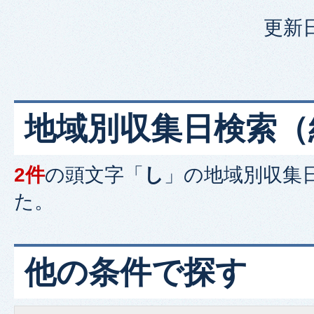
更新日
地域別収集日検索
（
2件
の頭文字「
し
」の
地域別収集
た。
他の条件で探す