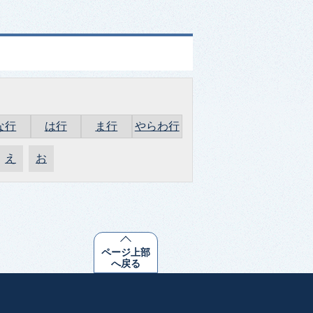
な行
は行
ま行
やらわ行
え
お
ページ上部
へ戻る