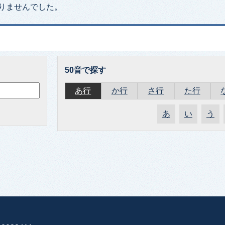
りませんでした。
50音で探す
あ行
か行
さ行
た行
あ
い
う