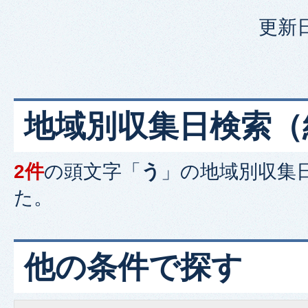
更新日
地域別収集日検索
（
2件
の頭文字「
う
」の
地域別収集
た。
他の条件で探す