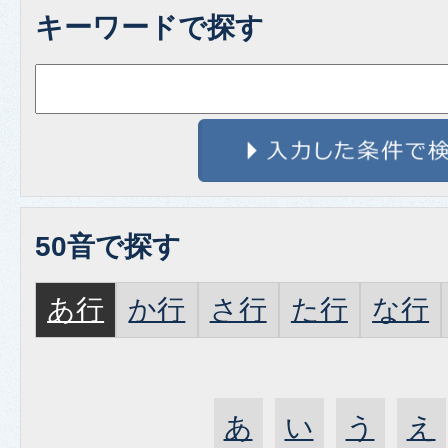
キーワードで探す
50音で探す
あ行
か行
さ行
た行
な行
あ
い
う
え