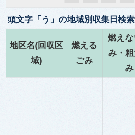
頭文字「
う
」の
地域別収集日検索
燃えな
地区名(回収区
燃える
み・粗
域)
ごみ
み