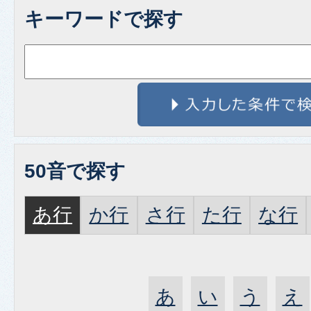
キーワードで探す
50音で探す
あ行
か行
さ行
た行
な行
あ
い
う
え