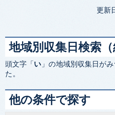
更新日
地域別収集日検索
（
頭文字「
い
」の
地域別収集日
がみ
た。
他の条件で探す