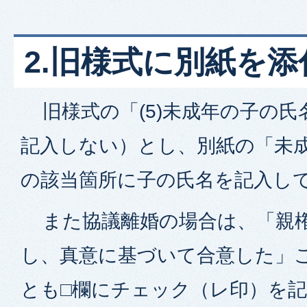
2.旧様式に別紙を
旧様式の「(5)未成年の子の氏
記入しない）とし、別紙の「未
の該当箇所に子の氏名を記入し
また協議離婚の場合は、「親権
し、真意に基づいて合意した」
とも□欄にチェック（レ印）を