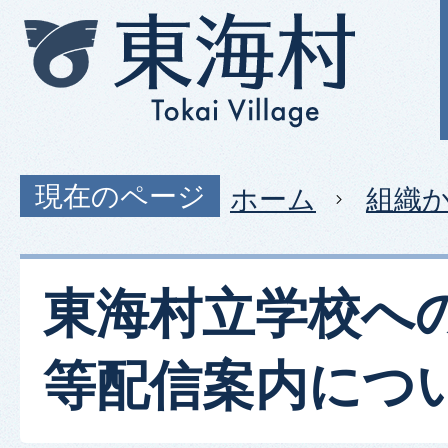
現在のページ
ホーム
組織
東海村立学校へ
等配信案内につ