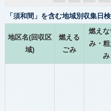
「
須和間
」を含む
地域別収集日検
燃えな
地区名(回収区
燃える
み・粗
域)
ごみ
み