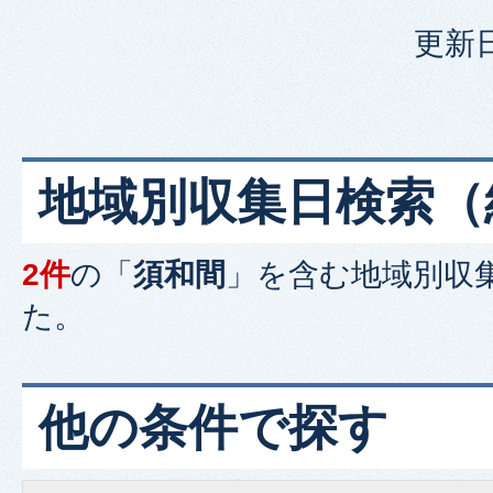
更新日
地域別収集日検索
（
2件
の「
須和間
」を含む
地域別収
た。
他の条件で探す