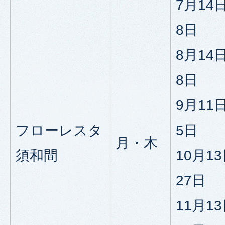
7月14
8日
8月14
8日
9月11
フローレスタ
5日
月・木
須和間
10月1
27日
11月1