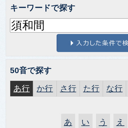
キーワードで探す
50音で探す
あ行
か行
さ行
た行
な行
あ
い
う
え