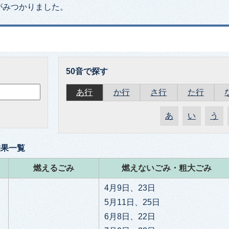
がみつかりました。
50音で探す
あ行
か行
さ行
た行
あ
い
う
結果一覧
燃えるごみ
燃えないごみ・粗大ごみ
4月9日、23日
5月11日、25日
6月8日、22日