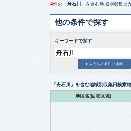
4件
の「
舟石川
」を含む
地域別収集日
他の条件で探す
キーワードで探す
「
舟石川
」を含む
地域別収集日検索
地区名(回収区域)