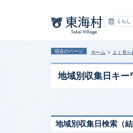
くらし
現在のページ
ホーム
よく見ら
地域別収集日キー
地域別収集日検索
（結