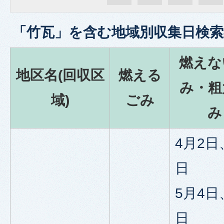
「
竹瓦
」を含む
地域別収集日検索
燃えな
地区名(回収区
燃える
み・粗
域)
ごみ
み
4月2日
日
5月4日
日