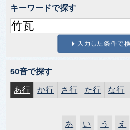
キーワードで探す
50音で探す
あ行
か行
さ行
た行
な行
あ
い
う
え