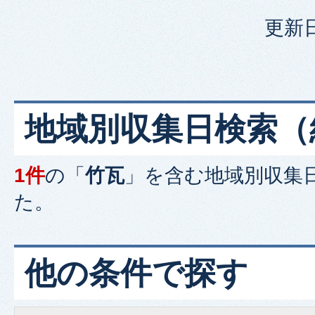
更新日
地域別収集日検索
（
1件
の「
竹瓦
」を含む
地域別収集
た。
他の条件で探す