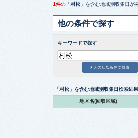
1件
の「
村松
」を含む
地域別収集日
が
他の条件で探す
キーワードで探す
「
村松
」を含む
地域別収集日検索
結
地区名(回収区域)