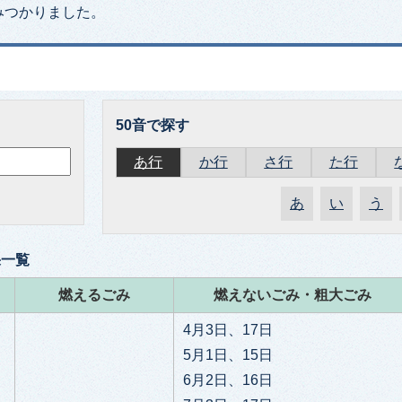
みつかりました。
50音で探す
あ行
か行
さ行
た行
あ
い
う
果一覧
燃えるごみ
燃えないごみ・粗大ごみ
4月3日、17日
5月1日、15日
6月2日、16日