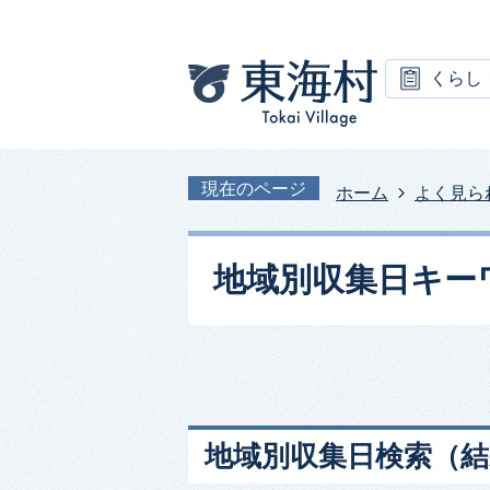
くらし
現在のページ
ホーム
よく見ら
地域別収集日キー
地域別収集日検索
（結