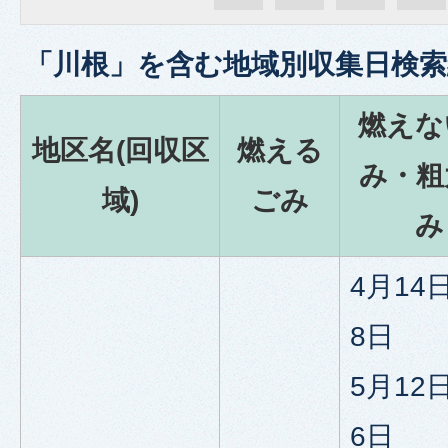
「
川根
」を含む
地域別収集日検索
燃えな
地区名(回収区
燃える
み・粗
域)
ごみ
み
4月14
8日
5月12
6日