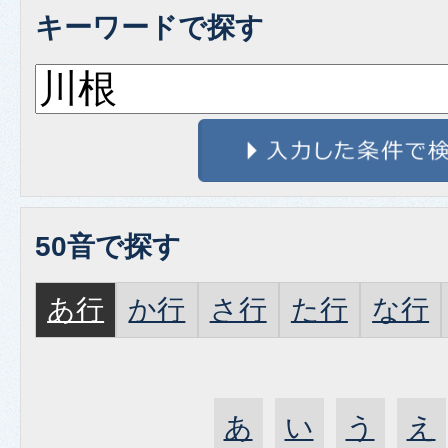
キーワードで探す
50音で探す
あ行
か行
さ行
た行
な行
あ
い
う
え