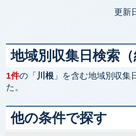
更新日
地域別収集日検索
（
1件
の「
川根
」を含む
地域別収集
た。
他の条件で探す