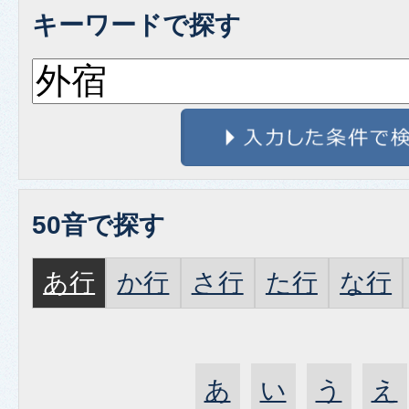
キーワードで探す
50音で探す
あ行
か行
さ行
た行
な行
あ
い
う
え