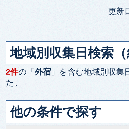
更新日
地域別収集日検索
（
2件
の「
外宿
」を含む
地域別収集
た。
他の条件で探す