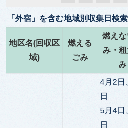
「
外宿
」を含む
地域別収集日検索
燃えな
地区名(回収区
燃える
み・粗
域)
ごみ
み
4月2日
日
5月4日
日