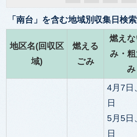
「
南台
」を含む
地域別収集日検索
燃えな
地区名(回収区
燃える
み・粗
域)
ごみ
み
4月7日
日
5月5日
日