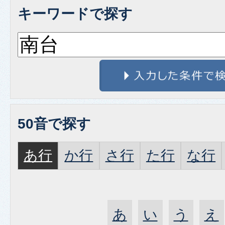
キーワードで探す
50音で探す
あ行
か行
さ行
た行
な行
あ
い
う
え