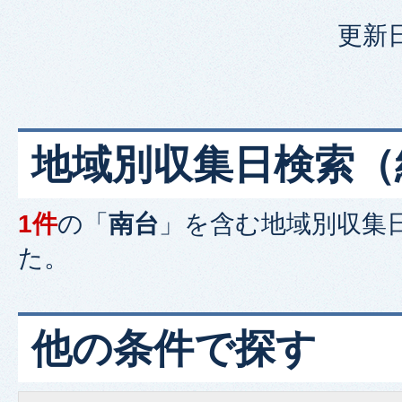
更新日
地域別収集日検索
（
1件
の「
南台
」を含む
地域別収集
た。
他の条件で探す